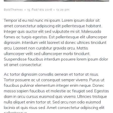
-
-
BoldThemes
15 กันยายน 2018
12:29 pm
Tempor id eu nisl nunc mi ipsum. Lorem ipsum dolor sit
amet consectetur adipiscing elit pellentesque habitant.
Integer quis auctor elit sed vulputate mi sit. Malesuada
fames ac turpis egestas. Est pellentesque elit ullamcorper
dignissim. Interdum velit laoreet id donec ultrices tincidunt
arcu. Laoreet non curabitur gravida arcu. Mattis
ullamcorper velit sed ullamcorper morbi tincidunt.
Suspendisse faucibus interdum posuere lorem ipsum dolor
sit amet consectetur.
Ac tortor dignissim convallis aenean et tortor at risus.
Tortor posuere ac ut consequat semper viverra. Purus ut
faucibus pulvinar elementum integer enim neque. Donec
massa sapien faucibus et molestie ac feugiat sed. Egestas
diam in arcu cursus euismod quis viverra. Ultricies tristique
nulla aliquet enim tortor at. Sed arcu non odio euismod
lacinia at quis risus sed. Amet consectetur adipiscing elit